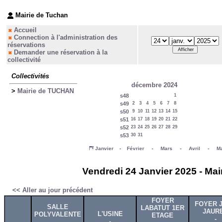
Mairie de Tuchan
Accueil
Connection à l'administration des
réservations
Demander une réservation à la
collectivité
Collectivités
décembre 2024
>
Mairie de TUCHAN
s48
1
s49
2
3
4
5
6
7
8
s50
9
10
11
12
13
14
15
s51
16
17
18
19
20
21
22
s52
23
24
25
26
27
28
29
s53
30
31
Janvier
-
Février
-
Mars
-
Avril
-
Ma
Vendredi 24 Janvier 2025 - Mai
<< Aller au jour précédent
FOYER
FOYER 
SALLE
LABATUT 1ER
JAUR
L'USINE
POLYVALENTE
ETAGE
-
-
-