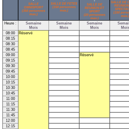
-
SALLE DE 
SALLE DE FETES
SALLE
SALLE DE
REUNION
(150 personnes
OMNISPORT
REUNION ET
SPECTA
max.)
(350 personnes
SPORT
(150 pers
max.)
(20 personnes
max.
max.)
Heure :
Semaine
Semaine
Semaine
Semai
Mois
Mois
Mois
Moi
08:00
Réservé
08:15
08:30
08:45
09:00
Réservé
09:15
09:30
09:45
10:00
10:15
10:30
10:45
11:00
11:15
11:30
11:45
12:00
12:15