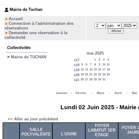
Mairie de Tuchan
Accueil
Connection à l'administration des
réservations
Demander une réservation à la
collectivité
Collectivités
mai 2025
>
Mairie de TUCHAN
s17
1
2
3
4
s18
5
6
7
8
9
10
11
s19
12
13
14
15
16
17
18
s20
19
20
21
22
23
24
25
s21
26
27
28
29
30
31
Janvier
-
Février
-
Mars
-
Avril
-
Mai
Lundi 02 Juin 2025 - Mairie
<< Aller au jour précédent
FOYER
FOYER 
SALLE
LABATUT 1ER
JAUR
L'USINE
POLYVALENTE
ETAGE
-
-
-