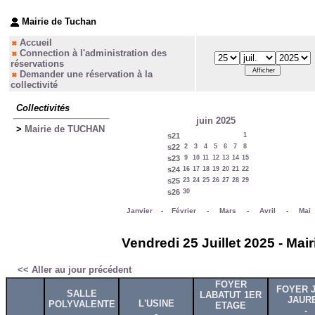
Mairie de Tuchan
Accueil
Connection à l'administration des
réservations
Demander une réservation à la
collectivité
Collectivités
juin 2025
>
Mairie de TUCHAN
s21
1
s22
2
3
4
5
6
7
8
s23
9
10
11
12
13
14
15
s24
16
17
18
19
20
21
22
s25
23
24
25
26
27
28
29
s26
30
Janvier
-
Février
-
Mars
-
Avril
-
Mai
Vendredi 25 Juillet 2025 - Ma
<< Aller au jour précédent
FOYER
FOYER 
SALLE
LABATUT 1ER
JAUR
L'USINE
POLYVALENTE
ETAGE
-
-
-