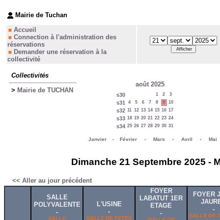
Mairie de Tuchan
Accueil
Connection à l'administration des
réservations
Demander une réservation à la
collectivité
Collectivités
août 2025
>
Mairie de TUCHAN
s30
1
2
3
s31
4
5
6
7
8
9
10
s32
11
12
13
14
15
16
17
s33
18
19
20
21
22
23
24
s34
25
26
27
28
29
30
31
Janvier
-
Février
-
Mars
-
Avril
-
Mai
Dimanche 21 Septembre 2025 - Ma
<< Aller au jour précédent
FOYER
FOYER 
SALLE
LABATUT 1ER
JAUR
L'USINE
POLYVALENTE
ETAGE
-
-
-
-
SALLE DE 
SALLE DE FETES
SALLE
SALLE DE