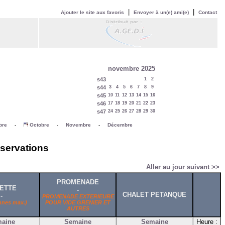
|
|
Ajouter le site aux favoris
Envoyer à un(e) ami(e)
Contact
novembre 2025
s43
1
2
s44
3
4
5
6
7
8
9
s45
10
11
12
13
14
15
16
s46
17
18
19
20
21
22
23
s47
24
25
26
27
28
29
30
bre
-
Octobre
-
Novembre
-
Décembre
éservations
Aller au jour suivant >>
PROMENADE
ETTE
-
CHALET PETANQUE
-
PROMENADE EXTERIEURE
nnes max.)
POUR VIDE GRENIER ET
AUTRES
aine
Semaine
Semaine
Heure :