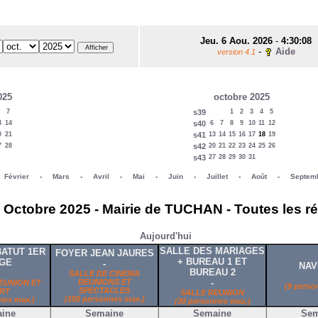
Jeu. 6 Aou. 2026
-
4:30:08
-
Aide
version 4.1
025
octobre 2025
7
s39
1
2
3
4
5
3
14
s40
6
7
8
9
10
11
12
0
21
s41
13
14
15
16
17
18
19
7
28
s42
20
21
22
23
24
25
26
s43
27
28
29
30
31
-
Février
-
Mars
-
Avril
-
Mai
-
Juin
-
Juillet
-
Août
-
Septem
Octobre 2025 - Mairie de TUCHAN - Toutes les r
Aujourd'hui
SALLE DES MARIAGES
ATUT 1ER
FOYER JEAN JAURES
+ BUREAU 1 ET
GE
-
NAV
BUREAU 2
SALLE DE CINEMA
REUNIONS ET
-
EUNION ET
(9 perso
SPECTACLES
RT
SALLE REUNION
(150 personnes max.)
nes max.)
(30 personnes max.)
ine
Semaine
Semaine
Sem