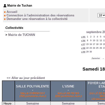
Mairie de Tuchan
Accueil
Connection à l'administration des réservations
Demander une réservation à la collectivité
Collectivités
septembre 2
>
Mairie de TUCHAN
s35
1
2
3
4
5
6
s36
8
9
10
11
12
1
s37
15
16
17
18
19
2
s38
22
23
24
25
26
2
s39
29
30
Janvier
Samedi 18 
<< Aller au jour précédent
FOYER LAB
SALLE POLYVALENTE
L'USINE
ETA
-
-
-
SALLE OMNISPORT
SALLE DE FETES
SALLE DE R
(350 personnes max.)
(150 personnes max.)
SPO
(20 person
Heure :
Semaine
Semaine
Sema