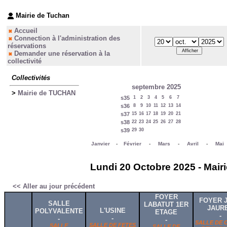
Mairie de Tuchan
Accueil
Connection à l'administration des
réservations
Demander une réservation à la
collectivité
Collectivités
septembre 2025
>
Mairie de TUCHAN
s35
1
2
3
4
5
6
7
s36
8
9
10
11
12
13
14
s37
15
16
17
18
19
20
21
s38
22
23
24
25
26
27
28
s39
29
30
Janvier
-
Février
-
Mars
-
Avril
-
Mai
Lundi 20 Octobre 2025 - Mair
<< Aller au jour précédent
FOYER
FOYER 
SALLE
LABATUT 1ER
JAUR
L'USINE
POLYVALENTE
ETAGE
-
-
-
-
SALLE DE 
SALLE DE FETES
SALLE
SALLE DE