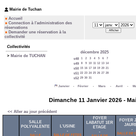
Mairie de Tuchan
Accueil
Connection à l'administration des
réservations
Demander une réservation à la
collectivité
Collectivités
décembre 2025
>
Mairie de TUCHAN
s48
1
2
3
4
5
6
7
s49
8
9
10
11
12
13
14
s50
15
16
17
18
19
20
21
s51
22
23
24
25
26
27
28
s52
29
30
31
Janvier
-
Février
-
Mars
-
Avril
-
Ma
Dimanche 11 Janvier 2026 - Mai
<< Aller au jour précédent
FOYER
FOYER 
SALLE
LABATUT 1ER
JAUR
L'USINE
POLYVALENTE
ETAGE
-
-
-
-
SALLE DE 
SALLE DE FETES
SALLE
SALLE DE