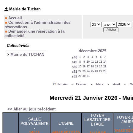
Mairie de Tuchan
Accueil
Connection à l'administration des
réservations
Demander une réservation à la
collectivité
Collectivités
décembre 2025
>
Mairie de TUCHAN
s48
1
2
3
4
5
6
7
s49
8
9
10
11
12
13
14
s50
15
16
17
18
19
20
21
s51
22
23
24
25
26
27
28
s52
29
30
31
Janvier
-
Février
-
Mars
-
Avril
-
Ma
Mercredi 21 Janvier 2026 - Mai
<< Aller au jour précédent
FOYER
FOYER 
SALLE
LABATUT 1ER
JAUR
L'USINE
POLYVALENTE
ETAGE
-
-
-
-
SALLE DE 
SALLE DE FETES
SALLE
SALLE DE