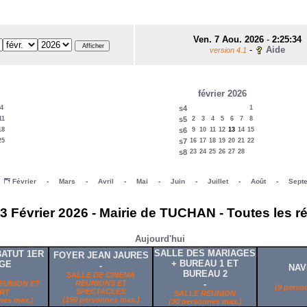
Ven. 7 Aou. 2026
-
2:25:34
-
Aide
version 4.1
février 2026
4
s4
1
11
s5
2
3
4
5
6
7
8
18
s6
9
10
11
12
13
14
15
25
s7
16
17
18
19
20
21
22
s8
23
24
25
26
27
28
-
Février
-
Mars
-
Avril
-
Mai
-
Juin
-
Juillet
-
Août
-
Sept
3 Février 2026 - Mairie de TUCHAN - Toutes les r
Aujourd'hui
SALLE DES MARIAGES
ATUT 1ER
FOYER JEAN JAURES
+ BUREAU 1 ET
GE
-
NAV
BUREAU 2
SALLE DE CINEMA
REUNIONS ET
-
EUNION ET
(9 perso
SPECTACLES
RT
SALLE REUNION
(150 personnes max.)
nes max.)
(30 personnes max.)