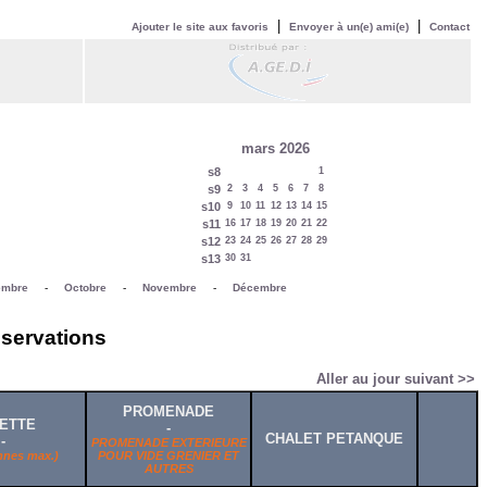
|
|
Ajouter le site aux favoris
Envoyer à un(e) ami(e)
Contact
mars 2026
s8
1
s9
2
3
4
5
6
7
8
s10
9
10
11
12
13
14
15
s11
16
17
18
19
20
21
22
s12
23
24
25
26
27
28
29
s13
30
31
embre
-
Octobre
-
Novembre
-
Décembre
éservations
Aller au jour suivant >>
PROMENADE
ETTE
-
CHALET PETANQUE
-
PROMENADE EXTERIEURE
nnes max.)
POUR VIDE GRENIER ET
AUTRES