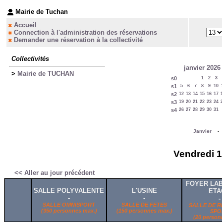
Mairie de Tuchan
Accueil
Connection à l'administration des réservations
Demander une réservation à la collectivité
Collectivités
janvier 2026
>
Mairie de TUCHAN
s0
1
2
3
s1
5
6
7
8
9
10
s2
12
13
14
15
16
17
s3
19
20
21
22
23
24
s4
26
27
28
29
30
31
Janvier
Vendredi 1
<< Aller au jour précédent
FOYER LAB
SALLE POLYVALENTE
L'USINE
ETA
-
-
-
SALLE OMNISPORT
SALLE DE FETES
SALLE DE R
(350 personnes max.)
(150 personnes max.)
SPO
(20 person