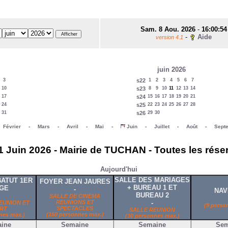
Sam. 8 Aou. 2026
-
16:00:54
-
Aide
version 4.1
juin 2026
3
s22
1
2
3
4
5
6
7
10
s23
8
9
10
11
12
13
14
17
s24
15
16
17
18
19
20
21
24
s25
22
23
24
25
26
27
28
31
s26
29
30
-
Février
-
Mars
-
Avril
-
Mai
-
Juin
-
Juillet
-
Août
-
Sept
1 Juin 2026 - Mairie de TUCHAN - Toutes les rése
Aujourd'hui
SALLE DES MARIAGES
ATUT 1ER
FOYER JEAN JAURES
+ BUREAU 1 ET
GE
-
NAV
BUREAU 2
SALLE DE CINEMA
REUNIONS ET
-
EUNION ET
(9 perso
SPECTACLES
RT
SALLE REUNION
(150 personnes max.)
nes max.)
(30 personnes max.)
ine
Semaine
Semaine
Sem