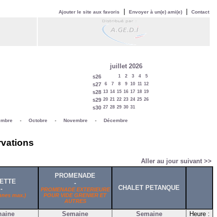
|
|
Ajouter le site aux favoris
Envoyer à un(e) ami(e)
Contact
juillet 2026
s26
1
2
3
4
5
s27
6
7
8
9
10
11
12
s28
13
14
15
16
17
18
19
s29
20
21
22
23
24
25
26
s30
27
28
29
30
31
embre
-
Octobre
-
Novembre
-
Décembre
rvations
Aller au jour suivant >>
PROMENADE
ETTE
-
CHALET PETANQUE
-
PROMENADE EXTERIEURE
nnes max.)
POUR VIDE GRENIER ET
AUTRES
aine
Semaine
Semaine
Heure :