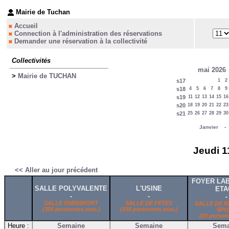
Mairie de Tuchan
Accueil
Connection à l'administration des réservations
Demander une réservation à la collectivité
Collectivités
mai 2026
>
Mairie de TUCHAN
s17
1
2
s18
4
5
6
7
8
9
s19
11
12
13
14
15
16
s20
18
19
20
21
22
23
s21
25
26
27
28
29
30
Janvier
Jeudi 1
<< Aller au jour précédent
FOYER LAB
SALLE POLYVALENTE
L'USINE
ETA
-
-
-
SALLE OMNISPORT
SALLE DE FETES
SALLE DE R
(350 personnes max.)
(150 personnes max.)
SPO
(20 person
Heure :
Semaine
Semaine
Sema