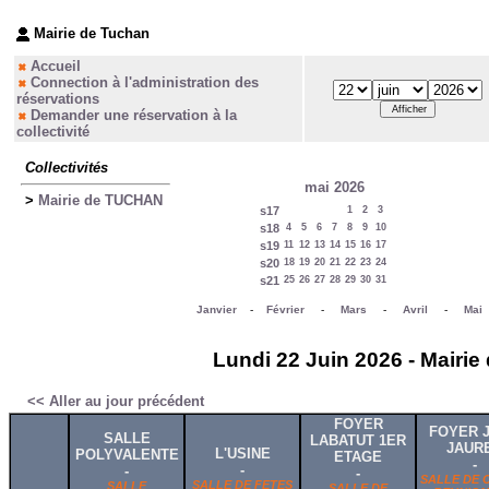
Mairie de Tuchan
Accueil
Connection à l'administration des
réservations
Demander une réservation à la
collectivité
Collectivités
mai 2026
>
Mairie de TUCHAN
s17
1
2
3
s18
4
5
6
7
8
9
10
s19
11
12
13
14
15
16
17
s20
18
19
20
21
22
23
24
s21
25
26
27
28
29
30
31
Janvier
-
Février
-
Mars
-
Avril
-
Mai
Lundi 22 Juin 2026 - Mairie
<< Aller au jour précédent
FOYER
FOYER 
SALLE
LABATUT 1ER
JAUR
L'USINE
POLYVALENTE
ETAGE
-
-
-
-
SALLE DE 
SALLE DE FETES
SALLE
SALLE DE