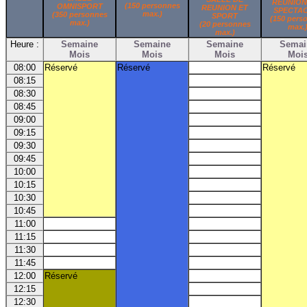
REUNION
(150 personnes
OMNISPORT
REUNION ET
SPECTA
max.)
(350 personnes
SPORT
(150 pers
max.)
(20 personnes
max.
max.)
Heure :
Semaine
Semaine
Semaine
Semai
Mois
Mois
Mois
Moi
08:00
Réservé
Réservé
Réservé
08:15
08:30
08:45
09:00
09:15
09:30
09:45
10:00
10:15
10:30
10:45
11:00
11:15
11:30
11:45
12:00
Réservé
12:15
12:30