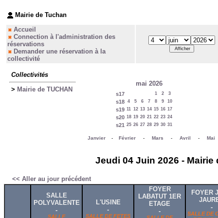
Mairie de Tuchan
Accueil
Connection à l'administration des
réservations
Demander une réservation à la
collectivité
Collectivités
mai 2026
>
Mairie de TUCHAN
s17
1
2
3
s18
4
5
6
7
8
9
10
s19
11
12
13
14
15
16
17
s20
18
19
20
21
22
23
24
s21
25
26
27
28
29
30
31
Janvier
-
Février
-
Mars
-
Avril
-
Mai
Jeudi 04 Juin 2026 - Mairie
<< Aller au jour précédent
FOYER
FOYER 
SALLE
LABATUT 1ER
JAUR
L'USINE
POLYVALENTE
ETAGE
-
-
-
-
SALLE DE 
SALLE DE FETES
SALLE
SALLE DE