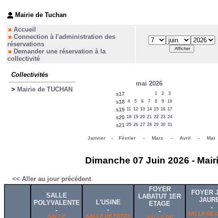
Mairie de Tuchan
Accueil
Connection à l'administration des
réservations
Demander une réservation à la
collectivité
Collectivités
mai 2026
>
Mairie de TUCHAN
s17
1
2
3
s18
4
5
6
7
8
9
10
s19
11
12
13
14
15
16
17
s20
18
19
20
21
22
23
24
s21
25
26
27
28
29
30
31
Janvier
-
Février
-
Mars
-
Avril
-
Mai
Dimanche 07 Juin 2026 - Mair
<< Aller au jour précédent
FOYER
FOYER 
SALLE
LABATUT 1ER
JAUR
L'USINE
POLYVALENTE
ETAGE
-
-
-
-
SALLE DE 
SALLE DE FETES
SALLE
SALLE DE