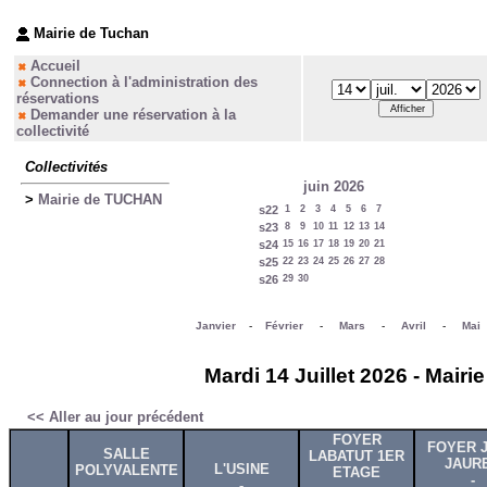
Mairie de Tuchan
Accueil
Connection à l'administration des
réservations
Demander une réservation à la
collectivité
Collectivités
juin 2026
>
Mairie de TUCHAN
s22
1
2
3
4
5
6
7
s23
8
9
10
11
12
13
14
s24
15
16
17
18
19
20
21
s25
22
23
24
25
26
27
28
s26
29
30
Janvier
-
Février
-
Mars
-
Avril
-
Mai
Mardi 14 Juillet 2026 - Mair
<< Aller au jour précédent
FOYER
FOYER 
SALLE
LABATUT 1ER
JAUR
L'USINE
POLYVALENTE
ETAGE
-
-
-