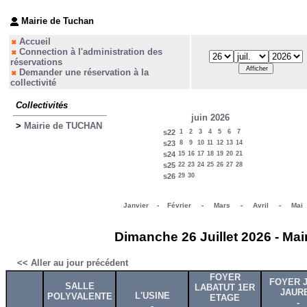
Mairie de Tuchan
Accueil
Connection à l'administration des
réservations
Demander une réservation à la
collectivité
Collectivités
juin 2026
>
Mairie de TUCHAN
s22
1
2
3
4
5
6
7
s23
8
9
10
11
12
13
14
s24
15
16
17
18
19
20
21
s25
22
23
24
25
26
27
28
s26
29
30
Janvier
-
Février
-
Mars
-
Avril
-
Mai
Dimanche 26 Juillet 2026 - Mai
<< Aller au jour précédent
FOYER
FOYER 
SALLE
LABATUT 1ER
JAUR
L'USINE
POLYVALENTE
ETAGE
-
-
-