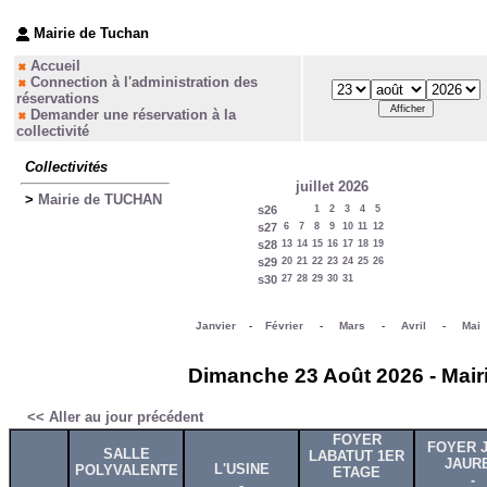
Mairie de Tuchan
Accueil
Connection à l'administration des
réservations
Demander une réservation à la
collectivité
Collectivités
juillet 2026
>
Mairie de TUCHAN
s26
1
2
3
4
5
s27
6
7
8
9
10
11
12
s28
13
14
15
16
17
18
19
s29
20
21
22
23
24
25
26
s30
27
28
29
30
31
Janvier
-
Février
-
Mars
-
Avril
-
Mai
Dimanche 23 Août 2026 - Mair
<< Aller au jour précédent
FOYER
FOYER 
SALLE
LABATUT 1ER
JAUR
L'USINE
POLYVALENTE
ETAGE
-
-
-