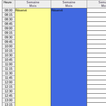
Heure :
Semaine
Semaine
Sema
Mois
Mois
Mo
08:00
Réservé
Réservé
08:15
08:30
08:45
09:00
09:15
09:30
09:45
10:00
10:15
10:30
10:45
11:00
11:15
11:30
11:45
12:00
12:15
12:30
12:45
13:00
13:15