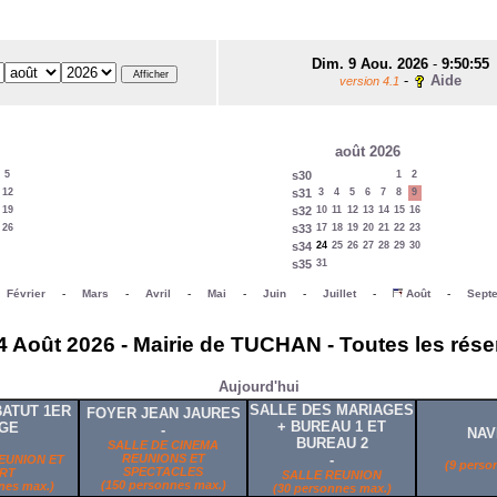
Dim. 9 Aou. 2026
-
9:50:55
-
Aide
version 4.1
août 2026
5
s30
1
2
12
s31
3
4
5
6
7
8
9
19
s32
10
11
12
13
14
15
16
26
s33
17
18
19
20
21
22
23
s34
24
25
26
27
28
29
30
s35
31
-
Février
-
Mars
-
Avril
-
Mai
-
Juin
-
Juillet
-
Août
-
Sept
4 Août 2026 - Mairie de TUCHAN - Toutes les rése
Aujourd'hui
SALLE DES MARIAGES
ATUT 1ER
FOYER JEAN JAURES
+ BUREAU 1 ET
GE
-
NAV
BUREAU 2
SALLE DE CINEMA
REUNIONS ET
-
EUNION ET
(9 perso
SPECTACLES
RT
SALLE REUNION
(150 personnes max.)
nes max.)
(30 personnes max.)