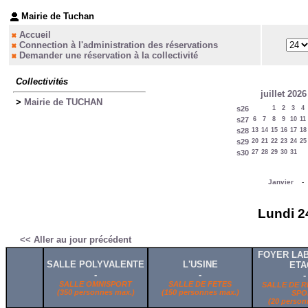
Mairie de Tuchan
Accueil
Connection à l'administration des réservations
Demander une réservation à la collectivité
Collectivités
juillet 2026
>
Mairie de TUCHAN
s26
1
2
3
4
s27
6
7
8
9
10
11
s28
13
14
15
16
17
18
s29
20
21
22
23
24
25
s30
27
28
29
30
31
Janvier
Lundi 2
<< Aller au jour précédent
FOYER LAB
SALLE POLYVALENTE
L'USINE
ETA
-
-
-
SALLE OMNISPORT
SALLE DE FETES
SALLE DE R
(350 personnes max.)
(150 personnes max.)
SPO
(20 person