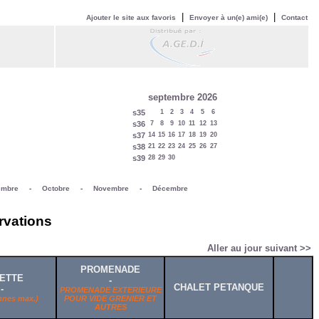
|
|
Ajouter le site aux favoris
Envoyer à un(e) ami(e)
Contact
septembre 2026
s35
1
2
3
4
5
6
s36
7
8
9
10
11
12
13
s37
14
15
16
17
18
19
20
s38
21
22
23
24
25
26
27
s39
28
29
30
embre
-
Octobre
-
Novembre
-
Décembre
rvations
Aller au jour suivant >>
PROMENADE
ETTE
-
CHALET PETANQUE
-
PROMENADE EXTERIEURE
nnes max.)
POUR VIDE GRENIER ET
AUTRES