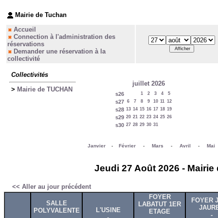
Mairie de Tuchan
Accueil
Connection à l'administration des
réservations
Demander une réservation à la
collectivité
Collectivités
juillet 2026
>
Mairie de TUCHAN
s26
1
2
3
4
5
s27
6
7
8
9
10
11
12
s28
13
14
15
16
17
18
19
s29
20
21
22
23
24
25
26
s30
27
28
29
30
31
Janvier
-
Février
-
Mars
-
Avril
-
Mai
Jeudi 27 Août 2026 - Mairie
<< Aller au jour précédent
FOYER
FOYER 
SALLE
LABATUT 1ER
JAUR
L'USINE
POLYVALENTE
ETAGE
-
-
-