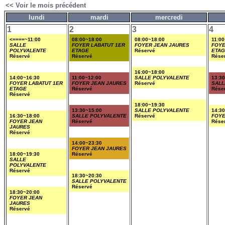
<< Voir le mois précédent
lundi
mardi
mercredi
1
2
3
4
<====~11:00
08:00~18:00
08:00~18:00
11:00
SALLE
FOYER LABATUT 1ER
FOYER JEAN JAURES
FOYE
POLYVALENTE
ETAGE
Réservé
ETA
Réservé
Réservé
Rése
16:00~18:00
14:00~16:30
11:00~12:00
SALLE POLYVALENTE
13:3
FOYER LABATUT 1ER
FOYER JEAN JAURES
Réservé
SALL
ETAGE
Réservé
Rése
Réservé
18:00~19:30
13:30~15:00
SALLE POLYVALENTE
14:3
16:30~18:00
SALLE POLYVALENTE
Réservé
FOYE
FOYER JEAN
Réservé
Rése
JAURES
Réservé
14:00~23:30
FOYER JEAN JAURES
18:00~19:30
Réservé
SALLE
POLYVALENTE
Réservé
18:30~20:30
SALLE POLYVALENTE
Réservé
18:30~20:00
FOYER JEAN
JAURES
Réservé