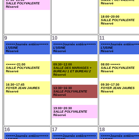
SALLE POLYVALENTE
Réservé
Réservé
18:00~20:00
SALLE POLYVALENTE
Réservé
9
10
11
<====Journée entière====>
<====Journée entière====>
<====Journée entière==
L'USINE
L'USINE
L'USINE
Réservé
Réservé
Réservé
<====~21:00
09:30~12:00
08:00~====>
SALLE POLYVALENTE
SALLE DES MARIAGES +
SALLE POLYVALENTE
Réservé
BUREAU 1 ET BUREAU 2
Réservé
Réservé
16:30~17:45
09:30~17:30
FOYER JEAN JAURES
13:30~16:30
FOYER JEAN JAURES
Réservé
SALLE POLYVALENTE
Réservé
Réservé
19:00~20:30
SALLE POLYVALENTE
Réservé
16
17
18
<====Journée entière====>
<====Journée entière====>
<====Journée entière==