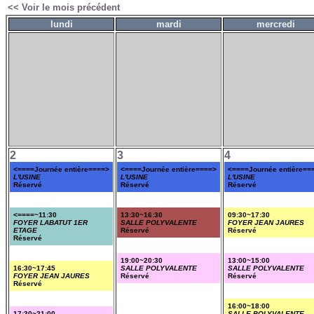
<< Voir le mois précédent
lundi
mardi
mercredi
2
3
4
<====Journée entière====>
<====Journée entière====>
<====Journée entière==
L'USINE
L'USINE
L'USINE
Réservé
Réservé
Réservé
<====~11:30
13:30~16:30
09:30~17:30
FOYER LABATUT 1ER
SALLE POLYVALENTE
FOYER JEAN JAURES
ETAGE
Réservé
Réservé
Réservé
19:00~20:30
13:00~15:00
16:30~17:45
SALLE POLYVALENTE
SALLE POLYVALENTE
FOYER JEAN JAURES
Réservé
Réservé
Réservé
16:00~18:00
17:30~21:00
SALLE POLYVALENTE