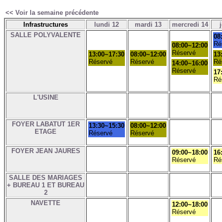
<< Voir la semaine précédente
Infrastructures
lundi 12
mardi 13
mercredi 14
SALLE POLYVALENTE
08
Ré
08:00~12:00
Réservé
13:00~17:30
08:00~12:00
13
Réservé
Réservé
Ré
14:00~16:00
Réservé
17
Ré
L'USINE
FOYER LABATUT 1ER
13:30~15:30
08:00~12:00
ETAGE
Réservé
Réservé
FOYER JEAN JAURES
09:00~18:00
16
Réservé
Ré
SALLE DES MARIAGES
+ BUREAU 1 ET BUREAU
2
NAVETTE
12:00~18:00
Réservé