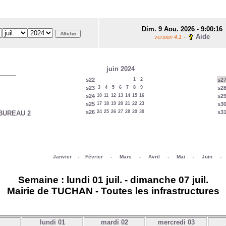
Dim. 9 Aou. 2026
-
9:00:16
-
Aide
version 4.1
juin 2024
s22
1
2
s2
s23
3
4
5
6
7
8
9
s2
s24
10
11
12
13
14
15
16
s2
s25
17
18
19
20
21
22
23
s3
s26
24
25
26
27
28
29
30
s3
BUREAU 2
Janvier
-
Février
-
Mars
-
Avril
-
Mai
-
Juin
Semaine : lundi 01 juil. - dimanche 07 juil.
Mairie de TUCHAN - Toutes les infrastructures
lundi 01
mardi 02
mercredi 03