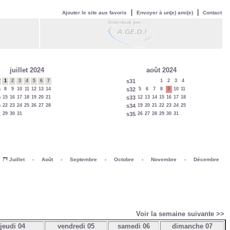
|
|
Ajouter le site aux favoris
Envoyer à un(e) ami(e)
Contact
juillet 2024
août 2024
7
1
2
3
4
5
6
7
s31
1
2
3
4
8
8
9
10
11
12
13
14
s32
5
6
7
8
9
10
11
9
15
16
17
18
19
20
21
s33
12
13
14
15
16
17
18
0
22
23
24
25
26
27
28
s34
19
20
21
22
23
24
25
1
29
30
31
s35
26
27
28
29
30
31
-
Juillet
-
Août
-
Septembre
-
Octobre
-
Novembre
-
Décembre
Voir la semaine suivante >>
jeudi 04
vendredi 05
samedi 06
dimanche 07