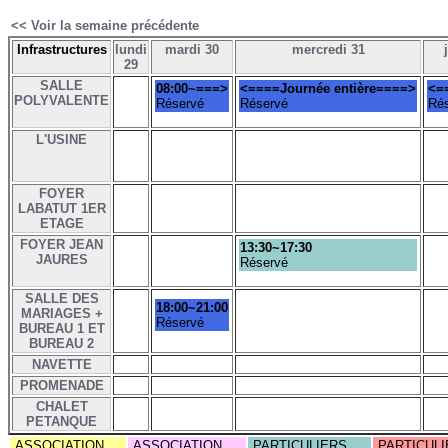
<< Voir la semaine précédente
Infrastructures
lundi
mardi 30
mercredi 31
29
SALLE
08:00~===>
<====Journée entière====>
<=
POLYVALENTE
Réservé
Réservé
Ré
L'USINE
FOYER
LABATUT 1ER
ETAGE
FOYER JEAN
13:30~17:30
JAURES
Réservé
SALLE DES
18:00~21:00
MARIAGES +
Réservé
BUREAU 1 ET
BUREAU 2
NAVETTE
PROMENADE
CHALET
PETANQUE
ASSOCIATION
ASSOCIATION
PARTICULIERS
PARTICULI