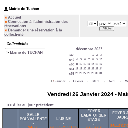
Mairie de Tuchan
Accueil
Connection à l'administration des
réservations
Demander une réservation à la
collectivité
Collectivités
décembre 2023
>
Mairie de TUCHAN
s48
1
2
3
s49
4
5
6
7
8
9
10
s50
11
12
13
14
15
16
17
s51
18
19
20
21
22
23
24
s52
25
26
27
28
29
30
31
Janvier
-
Février
-
Mars
-
Avril
-
Ma
Vendredi 26 Janvier 2024 - Mai
<< Aller au jour précédent
FOYER
FOYER 
SALLE
LABATUT 1ER
JAUR
L'USINE
POLYVALENTE
ETAGE
-
-
-
-
SALLE DE 
SALLE DE FETES
SALLE
SALLE DE