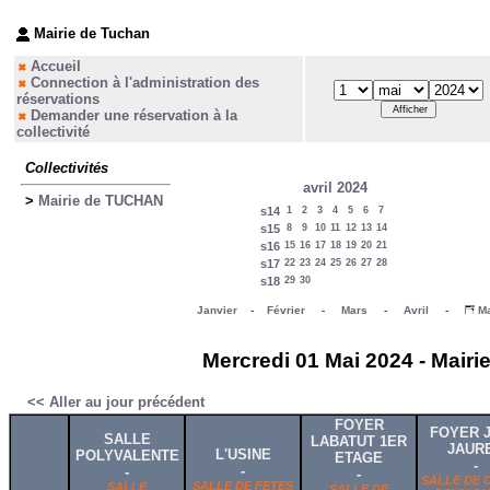
Mairie de Tuchan
Accueil
Connection à l'administration des
réservations
Demander une réservation à la
collectivité
Collectivités
avril 2024
>
Mairie de TUCHAN
s14
1
2
3
4
5
6
7
s15
8
9
10
11
12
13
14
s16
15
16
17
18
19
20
21
s17
22
23
24
25
26
27
28
s18
29
30
Janvier
-
Février
-
Mars
-
Avril
-
Ma
Mercredi 01 Mai 2024 - Mairi
<< Aller au jour précédent
FOYER
FOYER 
SALLE
LABATUT 1ER
JAUR
L'USINE
POLYVALENTE
ETAGE
-
-
-
-
SALLE DE 
SALLE DE FETES
SALLE
SALLE DE