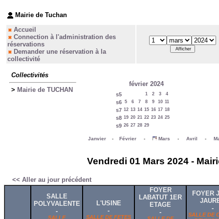
Mairie de Tuchan
Accueil
Connection à l'administration des
réservations
Demander une réservation à la
collectivité
Collectivités
février 2024
>
Mairie de TUCHAN
s5
1
2
3
4
s6
5
6
7
8
9
10
11
s7
12
13
14
15
16
17
18
s8
19
20
21
22
23
24
25
s9
26
27
28
29
Janvier
-
Février
-
Mars
-
Avril
-
Ma
Vendredi 01 Mars 2024 - Mair
<< Aller au jour précédent
FOYER
FOYER 
SALLE
LABATUT 1ER
JAUR
L'USINE
POLYVALENTE
ETAGE
-
-
-
-
SALLE DE 
SALLE DE FETES
SALLE
SALLE DE