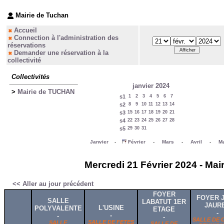
Mairie de Tuchan
Accueil
Connection à l'administration des
réservations
Demander une réservation à la
collectivité
Collectivités
janvier 2024
>
Mairie de TUCHAN
s1
1
2
3
4
5
6
7
s2
8
9
10
11
12
13
14
s3
15
16
17
18
19
20
21
s4
22
23
24
25
26
27
28
s5
29
30
31
Janvier
-
Février
-
Mars
-
Avril
-
Ma
Mercredi 21 Février 2024 - Ma
<< Aller au jour précédent
FOYER
FOYER 
SALLE
LABATUT 1ER
JAUR
L'USINE
POLYVALENTE
ETAGE
-
-
-
-
SALLE DE 
SALLE DE FETES
SALLE
SALLE DE