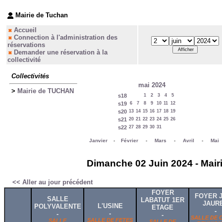
Mairie de Tuchan
Accueil
Connection à l'administration des
réservations
Demander une réservation à la
collectivité
Collectivités
mai 2024
>
Mairie de TUCHAN
s18
1
2
3
4
5
s19
6
7
8
9
10
11
12
s20
13
14
15
16
17
18
19
s21
20
21
22
23
24
25
26
s22
27
28
29
30
31
Janvier
-
Février
-
Mars
-
Avril
-
Mai
Dimanche 02 Juin 2024 - Mair
<< Aller au jour précédent
FOYER
FOYER 
SALLE
LABATUT 1ER
JAUR
L'USINE
POLYVALENTE
ETAGE
-
-
-
-
SALLE DE 
SALLE DE FETES
SALLE
SALLE DE