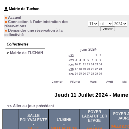
Mairie de Tuchan
Accueil
Connection à l'administration des
réservations
Demander une réservation à la
collectivité
Collectivités
juin 2024
>
Mairie de TUCHAN
s22
1
2
s23
3
4
5
6
7
8
9
s24
10
11
12
13
14
15
16
s25
17
18
19
20
21
22
23
s26
24
25
26
27
28
29
30
Janvier
-
Février
-
Mars
-
Avril
-
Mai
Jeudi 11 Juillet 2024 - Mair
<< Aller au jour précédent
FOYER
FOYER 
SALLE
LABATUT 1ER
JAUR
L'USINE
POLYVALENTE
ETAGE
-
-
-
-
SALLE DE 
SALLE DE FETES
SALLE
SALLE DE