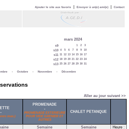
|
|
Ajouter le site aux favoris
Envoyer à un(e) ami(e)
Contact
mars 2024
s9
1
2
3
s10
4
5
6
7
8
9
10
s11
11
12
13
14
15
16
17
s12
18
19
20
21
22
23
24
s13
25
26
27
28
29
30
31
embre
-
Octobre
-
Novembre
-
Décembre
éservations
Aller au jour suivant >>
PROMENADE
ETTE
-
CHALET PETANQUE
-
PROMENADE EXTERIEURE
nnes max.)
POUR VIDE GRENIER ET
AUTRES
aine
Semaine
Semaine
Heure :