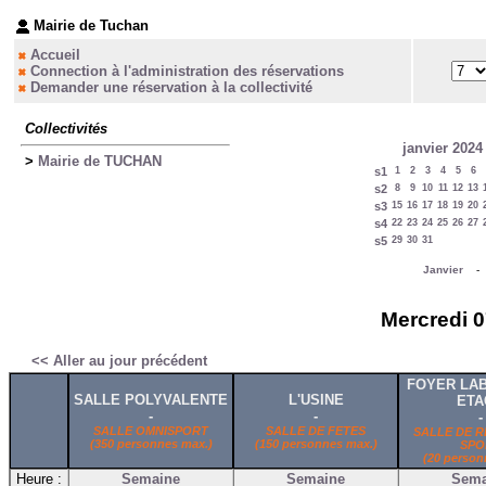
Mairie de Tuchan
Accueil
Connection à l'administration des réservations
Demander une réservation à la collectivité
Collectivités
janvier 2024
>
Mairie de TUCHAN
s1
1
2
3
4
5
6
s2
8
9
10
11
12
13
s3
15
16
17
18
19
20
s4
22
23
24
25
26
27
s5
29
30
31
Janvier
Mercredi 0
<< Aller au jour précédent
FOYER LAB
SALLE POLYVALENTE
L'USINE
ETA
-
-
-
SALLE OMNISPORT
SALLE DE FETES
SALLE DE R
(350 personnes max.)
(150 personnes max.)
SPO
(20 person
Heure :
Semaine
Semaine
Sema