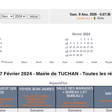
Sam. 8 Aou. 2026
-
6:27:36
-
Aide
version 4.1
février 2024
7
s5
1
2
3
4
14
s6
5
6
7
8
9
10
11
21
s7
12
13
14
15
16
17
18
28
s8
19
20
21
22
23
24
25
s9
26
27
28
29
-
Février
-
Mars
-
Avril
-
Mai
-
Juin
-
Juillet
-
Août
-
Sept
7 Février 2024 - Mairie de TUCHAN - Toutes les r
Aujourd'hui
SALLE DES MARIAGES
ATUT 1ER
FOYER JEAN JAURES
+ BUREAU 1 ET
GE
-
NAV
BUREAU 2
SALLE DE CINEMA
REUNIONS ET
-
EUNION ET
(9 perso
SPECTACLES
RT
SALLE REUNION
(150 personnes max.)
nes max.)
(30 personnes max.)
ine
Semaine
Semaine
Sem